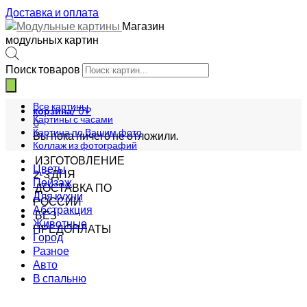
Доставка и оплата
Магазин
модульных картин
Поиск товаров
Все картины
корзина/
0
₽
Картины с часами
0
Картина по Вашим фото
Вы пока ничего не отложили.
Коллаж из фотографий
ИЗГОТОВЛЕНИЕ
Цветы
2-3 ДНЯ
Пейзаж
ДОСТАВКА ПО
Для кухни
РОССИИ
Абстракция
БЕЗ
Животные
ПРЕДОПЛАТЫ
Город
Разное
Авто
В спальню