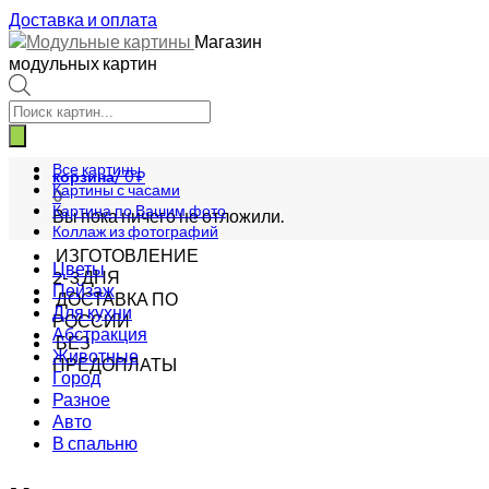
Доставка и оплата
Магазин
модульных картин
Поиск
товаров
Все картины
корзина/
0
₽
Картины с часами
0
Картина по Вашим фото
Вы пока ничего не отложили.
Коллаж из фотографий
ИЗГОТОВЛЕНИЕ
Цветы
2-3 ДНЯ
Пейзаж
ДОСТАВКА ПО
Для кухни
РОССИИ
Абстракция
БЕЗ
Животные
ПРЕДОПЛАТЫ
Город
Разное
Авто
В спальню