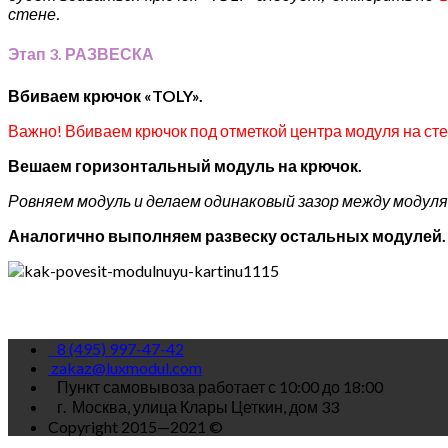
стене.
Этап 3. РАЗВЕСКА
Вбиваем крючок «TOLY».
Важно! Вбиваем крючок под отметкой центра модуля на сте
Вешаем горизонтальный модуль на крючок.
Ровняем модуль и делаем одинаковый зазор между модулям
Аналогично выполняем развеску остальных модулей.
8 (495) 997-47-42
zakaz@luxmodul.com
Пункт самовывоза работает с 10:00 до 18:00
г.
Москва, улица Клары Цеткин, дом 33
Copyright 2015—2021 ©