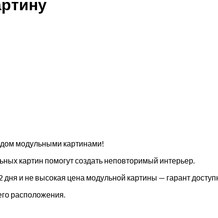
артину
й дом модульными картинами!
ных картин помогут создать неповторимый интерьер.
2 дня и не высокая цена модульной картины — гарант досту
его расположения.