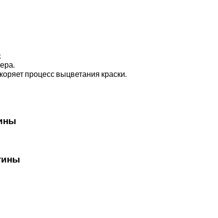
;
ера.
коряет процесс выцветания краски.
тины
тины