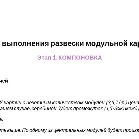
 выполнения развески модульной ка
Этап 1. КОМПОНОВКА
цией
У картин с нечетным количеством модулей (3,5,7 др.) це
 в нашем случае, серединой будет промежуток (1,5-3см) ме
е.
уть выше.
По одному из центральных модулей будет произ