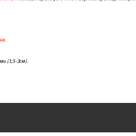
не.
и (1,5-3см).