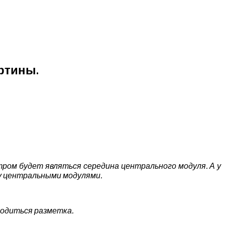
ртины.
нтром будет являться середина центрального модуля.
А у
жду центральными модулями.
водиться разметка.