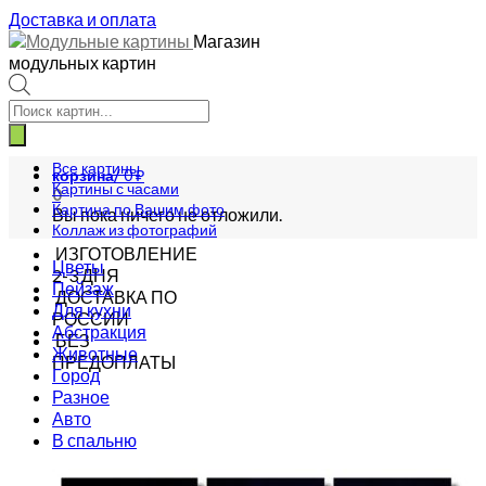
Доставка и оплата
Магазин
модульных картин
Поиск
товаров
Все картины
корзина/
0
₽
Картины с часами
0
Картина по Вашим фото
Вы пока ничего не отложили.
Коллаж из фотографий
ИЗГОТОВЛЕНИЕ
Цветы
2-3 ДНЯ
Пейзаж
ДОСТАВКА ПО
Для кухни
РОССИИ
Абстракция
БЕЗ
Животные
ПРЕДОПЛАТЫ
Город
Разное
Авто
В спальню