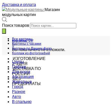
Доставка и оплата
Магазин
модульных картин
Поиск товаров
Все картины
корзина/
0
₽
Картины с часами
0
Картина по Вашим фото
Вы пока ничего не отложили.
Коллаж из фотографий
ИЗГОТОВЛЕНИЕ
Цветы
2-3 ДНЯ
Пейзаж
ДОСТАВКА ПО
Для кухни
РОССИИ
Абстракция
БЕЗ
Животные
ПРЕДОПЛАТЫ
Город
Разное
Авто
В спальню