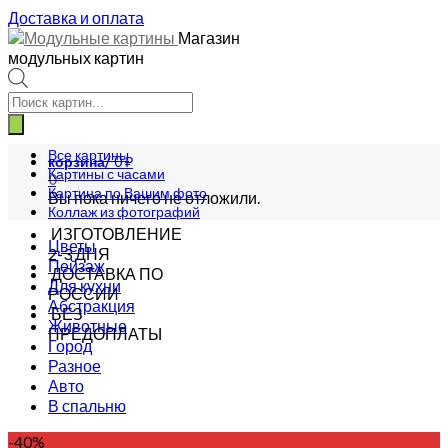
Доставка и оплата
Магазин
модульных картин
Поиск
товаров
Все картины
корзина/
0
₽
Картины с часами
0
Картина по Вашим фото
Вы пока ничего не отложили.
Коллаж из фотографий
ИЗГОТОВЛЕНИЕ
Цветы
2-3 ДНЯ
Пейзаж
ДОСТАВКА ПО
Для кухни
РОССИИ
Абстракция
БЕЗ
Животные
ПРЕДОПЛАТЫ
Город
Разное
Авто
В спальню
-40%