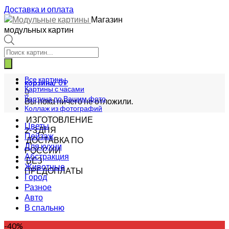
Доставка и оплата
Магазин
модульных картин
Поиск
товаров
Все картины
корзина/
0
₽
Картины с часами
0
Картина по Вашим фото
Вы пока ничего не отложили.
Коллаж из фотографий
ИЗГОТОВЛЕНИЕ
Цветы
2-3 ДНЯ
Пейзаж
ДОСТАВКА ПО
Для кухни
РОССИИ
Абстракция
БЕЗ
Животные
ПРЕДОПЛАТЫ
Город
Разное
Авто
В спальню
-40%