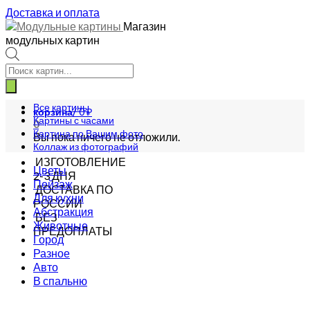
Доставка и оплата
Магазин
модульных картин
Поиск
товаров
Все картины
корзина/
0
₽
Картины с часами
0
Картина по Вашим фото
Вы пока ничего не отложили.
Коллаж из фотографий
ИЗГОТОВЛЕНИЕ
Цветы
2-3 ДНЯ
Пейзаж
ДОСТАВКА ПО
Для кухни
РОССИИ
Абстракция
БЕЗ
Животные
ПРЕДОПЛАТЫ
Город
Разное
Авто
В спальню