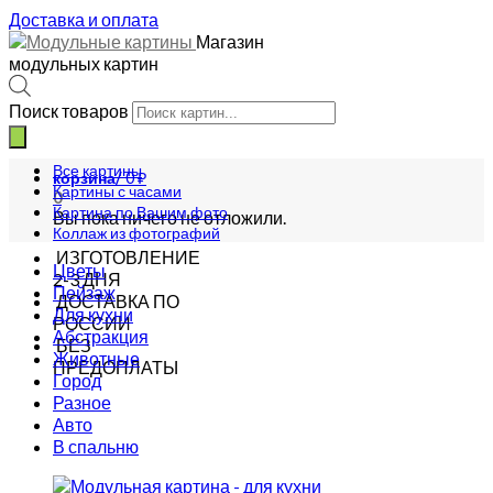
Доставка и оплата
Магазин
модульных картин
Поиск товаров
Все картины
корзина/
0
₽
Картины с часами
0
Картина по Вашим фото
Вы пока ничего не отложили.
Коллаж из фотографий
ИЗГОТОВЛЕНИЕ
Цветы
2-3 ДНЯ
Пейзаж
ДОСТАВКА ПО
Для кухни
РОССИИ
Абстракция
БЕЗ
Животные
ПРЕДОПЛАТЫ
Город
Разное
Авто
В спальню