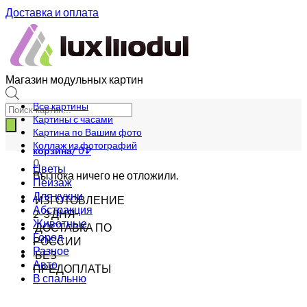
Доставка и оплата
Магазин модульных картин
Все картины
Поиск
Картины с часами
товаров
Картина по Вашим фото
Коллаж из фотографий
корзина/
0
₽
0
Цветы
Вы пока ничего не отложили.
Пейзаж
Для кухни
ИЗГОТОВЛЕНИЕ
Абстракция
2-3 ДНЯ
Животные
ДОСТАВКА ПО
Город
РОССИИ
Разное
БЕЗ
Авто
ПРЕДОПЛАТЫ
В спальню