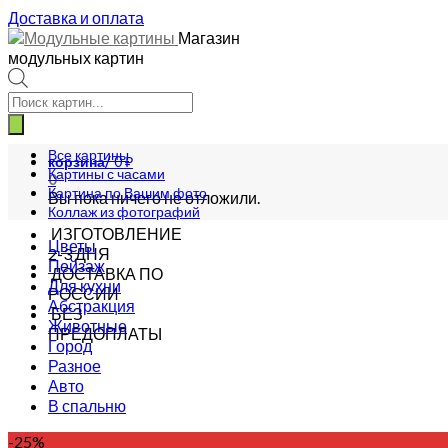
Доставка и оплата
Магазин
модульных картин
Поиск
товаров
Все картины
корзина/
0
₽
Картины с часами
0
Картина по Вашим фото
Вы пока ничего не отложили.
Коллаж из фотографий
ИЗГОТОВЛЕНИЕ
Цветы
2-3 ДНЯ
Пейзаж
ДОСТАВКА ПО
Для кухни
РОССИИ
Абстракция
БЕЗ
Животные
ПРЕДОПЛАТЫ
Город
Разное
Авто
В спальню
-25%