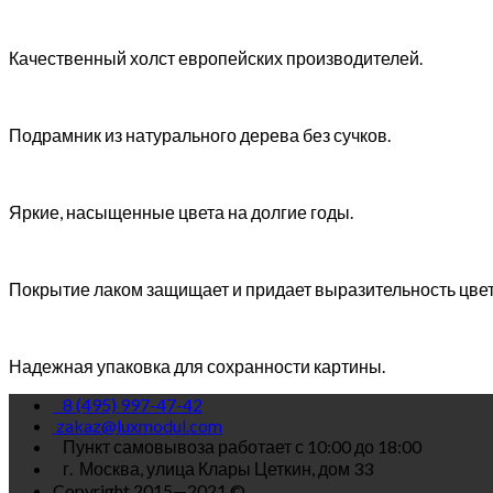
Качественный холст европейских производителей.
Подрамник из натурального дерева без сучков.
Яркие, насыщенные цвета на долгие годы.
Покрытие лаком защищает и придает выразительность цве
Надежная упаковка для сохранности картины.
8 (495) 997-47-42
zakaz@luxmodul.com
Пункт самовывоза работает с 10:00 до 18:00
г.
Москва, улица Клары Цеткин, дом 33
Copyright 2015—2021 ©