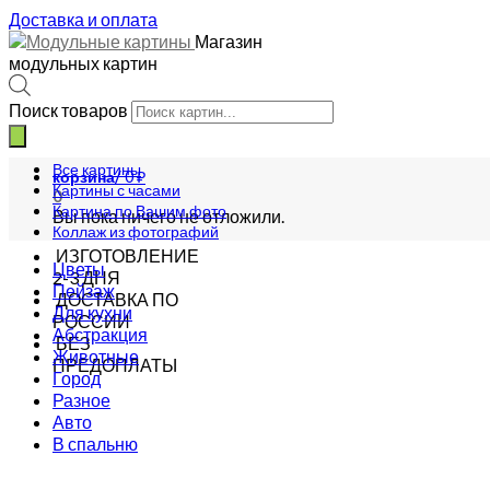
Доставка и оплата
Магазин
модульных картин
Поиск товаров
Все картины
корзина/
0
₽
Картины с часами
0
Картина по Вашим фото
Вы пока ничего не отложили.
Коллаж из фотографий
ИЗГОТОВЛЕНИЕ
Цветы
2-3 ДНЯ
Пейзаж
ДОСТАВКА ПО
Для кухни
РОССИИ
Абстракция
БЕЗ
Животные
ПРЕДОПЛАТЫ
Город
Разное
Авто
В спальню