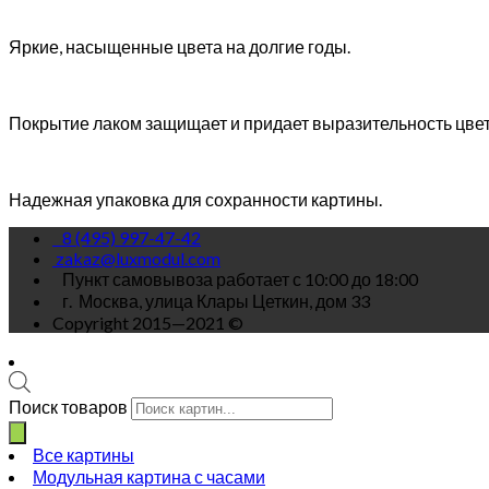
Яркие, насыщенные цвета на долгие годы.
Покрытие лаком защищает и придает выразительность цве
Надежная упаковка для сохранности картины.
8 (495) 997-47-42
zakaz@luxmodul.com
Пункт самовывоза работает с 10:00 до 18:00
г.
Москва, улица Клары Цеткин, дом 33
Copyright 2015—2021 ©
Поиск товаров
Все картины
Модульная картина с часами