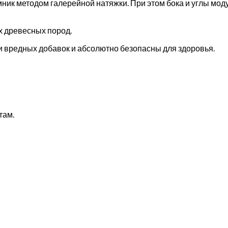
ник методом галерейной натяжки. При этом бока и углы мо
х древесных пород.
 вредных добавок и абсолютно безопасны для здоровья.
там.