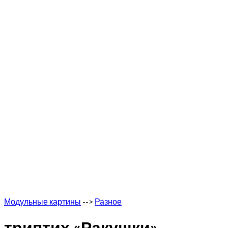
Модульные картины
-->
Разное
триптих «Ракушки»