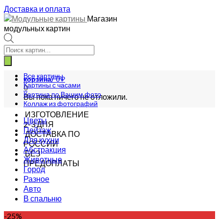
Доставка и оплата
Магазин
модульных картин
Поиск
товаров
Все картины
корзина/
0
₽
Картины с часами
0
Картина по Вашим фото
Вы пока ничего не отложили.
Коллаж из фотографий
ИЗГОТОВЛЕНИЕ
Цветы
2-3 ДНЯ
Пейзаж
ДОСТАВКА ПО
Для кухни
РОССИИ
Абстракция
БЕЗ
Животные
ПРЕДОПЛАТЫ
Город
Разное
Авто
В спальню
-25%