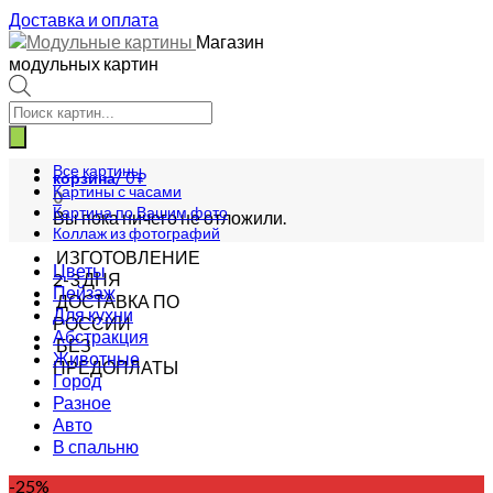
Доставка и оплата
Магазин
модульных картин
Поиск
товаров
Все картины
корзина/
0
₽
Картины с часами
0
Картина по Вашим фото
Вы пока ничего не отложили.
Коллаж из фотографий
ИЗГОТОВЛЕНИЕ
Цветы
2-3 ДНЯ
Пейзаж
ДОСТАВКА ПО
Для кухни
РОССИИ
Абстракция
БЕЗ
Животные
ПРЕДОПЛАТЫ
Город
Разное
Авто
В спальню
-25%