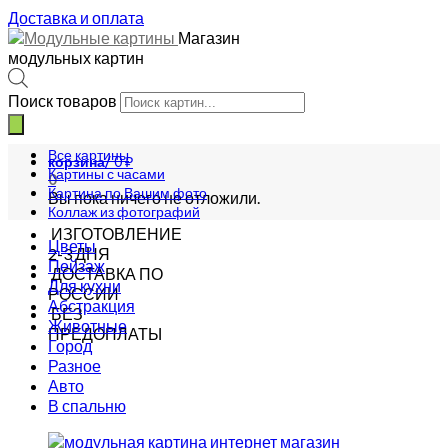
Доставка и оплата
Магазин
модульных картин
Поиск товаров
Все картины
корзина/
0
₽
Картины с часами
0
Картина по Вашим фото
Вы пока ничего не отложили.
Коллаж из фотографий
ИЗГОТОВЛЕНИЕ
Цветы
2-3 ДНЯ
Пейзаж
ДОСТАВКА ПО
Для кухни
РОССИИ
Абстракция
БЕЗ
Животные
ПРЕДОПЛАТЫ
Город
Разное
Авто
В спальню