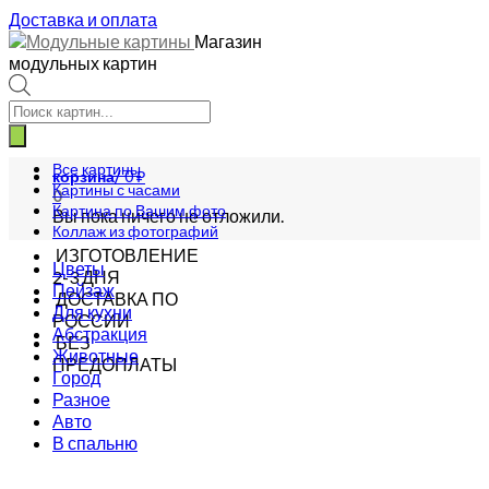
Доставка и оплата
Магазин
модульных картин
Поиск
товаров
Все картины
корзина/
0
₽
Картины с часами
0
Картина по Вашим фото
Вы пока ничего не отложили.
Коллаж из фотографий
ИЗГОТОВЛЕНИЕ
Цветы
2-3 ДНЯ
Пейзаж
ДОСТАВКА ПО
Для кухни
РОССИИ
Абстракция
БЕЗ
Животные
ПРЕДОПЛАТЫ
Город
Разное
Авто
В спальню