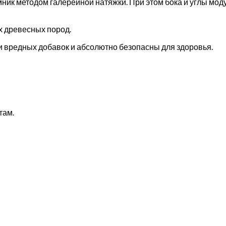
ник методом галерейной натяжки. При этом бока и углы мо
х древесных пород.
 вредных добавок и абсолютно безопасны для здоровья.
там.