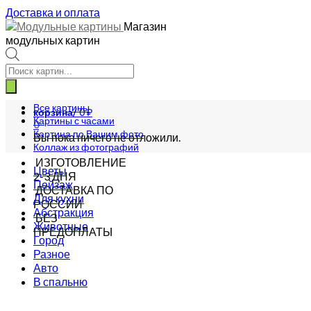
Доставка и оплата
Магазин
модульных картин
Поиск
товаров
Все картины
корзина/
0
₽
Картины с часами
0
Картина по Вашим фото
Вы пока ничего не отложили.
Коллаж из фотографий
ИЗГОТОВЛЕНИЕ
Цветы
2-3 ДНЯ
Пейзаж
ДОСТАВКА ПО
Для кухни
РОССИИ
Абстракция
БЕЗ
Животные
ПРЕДОПЛАТЫ
Город
Разное
Авто
В спальню