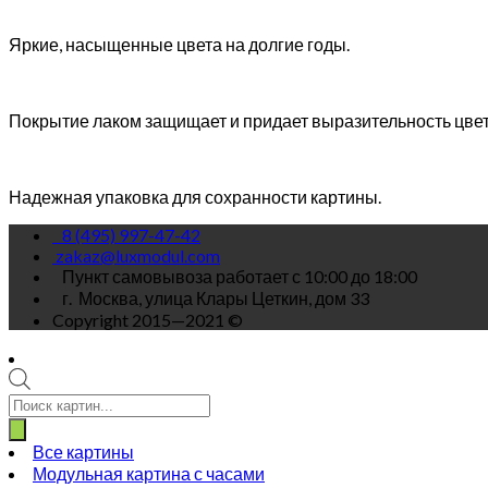
Яркие, насыщенные цвета на долгие годы.
Покрытие лаком защищает и придает выразительность цве
Надежная упаковка для сохранности картины.
8 (495) 997-47-42
zakaz@luxmodul.com
Пункт самовывоза работает с 10:00 до 18:00
г.
Москва, улица Клары Цеткин, дом 33
Copyright 2015—2021 ©
Поиск
товаров
Все картины
Модульная картина с часами