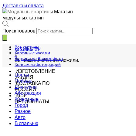
Доставка и оплата
Магазин
модульных картин
Поиск товаров
Все картины
корзина/
0
₽
Картины с часами
0
Картина по Вашим фото
Вы пока ничего не отложили.
Коллаж из фотографий
ИЗГОТОВЛЕНИЕ
Цветы
2-3 ДНЯ
Пейзаж
ДОСТАВКА ПО
Для кухни
РОССИИ
Абстракция
БЕЗ
Животные
ПРЕДОПЛАТЫ
Город
Разное
Авто
В спальню