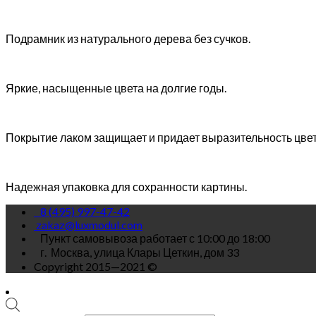
Подрамник из натурального дерева без сучков.
Яркие, насыщенные цвета на долгие годы.
Покрытие лаком защищает и придает выразительность цве
Надежная упаковка для сохранности картины.
8 (495) 997-47-42
zakaz@luxmodul.com
Пункт самовывоза работает с 10:00 до 18:00
г.
Москва, улица Клары Цеткин, дом 33
Copyright 2015—2021 ©