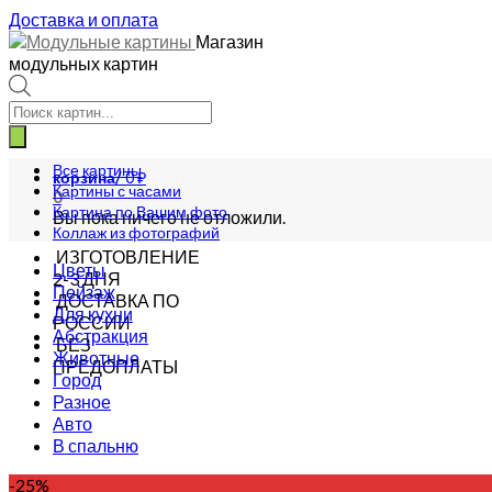
Доставка и оплата
Магазин
модульных картин
Поиск
товаров
Все картины
корзина/
0
₽
Картины с часами
0
Картина по Вашим фото
Вы пока ничего не отложили.
Коллаж из фотографий
ИЗГОТОВЛЕНИЕ
Цветы
2-3 ДНЯ
Пейзаж
ДОСТАВКА ПО
Для кухни
РОССИИ
Абстракция
БЕЗ
Животные
ПРЕДОПЛАТЫ
Город
Разное
Авто
В спальню
-25%