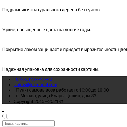
Подрамник из натурального дерева без сучков.
Яркие, насыщенные цвета на долгие годы.
Покрытие лаком защищает и придает выразительность цве
Надежная упаковка для сохранности картины.
8 (495) 997-47-42
zakaz@luxmodul.com
Пункт самовывоза работает с 10:00 до 18:00
г.
Москва, улица Клары Цеткин, дом 33
Copyright 2015—2021 ©
Поиск