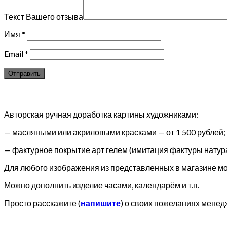
Текст Вашего отзыва
Имя
*
Email
*
Авторская ручная доработка картины художниками:
— масляными или акриловыми красками — от 1 500 рублей;
— фактурное покрытие арт гелем (имитация фактуры натура
Для любого изображения из представленных в магазине мож
Можно дополнить изделие часами, календарём и т.п.
Просто расскажите (
напишите
) о своих пожеланиях менед