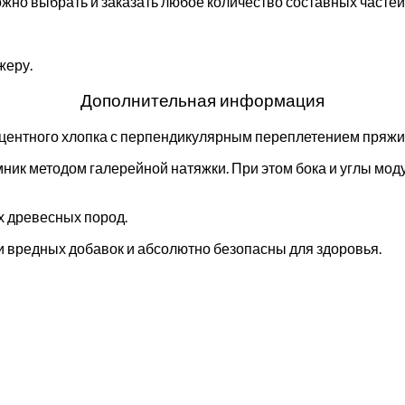
но выбрать и заказать любое количество составных частей 
жеру.
Дополнительная информация
оцентного хлопка с перпендикулярным переплетением пряжи
ник методом галерейной натяжки. При этом бока и углы мо
х древесных пород.
 вредных добавок и абсолютно безопасны для здоровья.