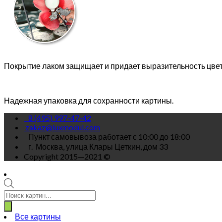
Покрытие лаком защищает и придает выразительность цве
Надежная упаковка для сохранности картины.
8 (495) 997-47-42
zakaz@luxmodul.com
Пункт самовывоза работает с 10:00 до 18:00
г.
Москва, улица Клары Цеткин, дом 33
Copyright 2015—2021 ©
Поиск
товаров
Все картины