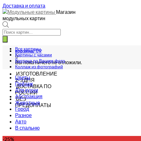
Доставка и оплата
Магазин
модульных картин
Поиск
товаров
Все картины
корзина/
0
₽
Картины с часами
0
Картина по Вашим фото
Вы пока ничего не отложили.
Коллаж из фотографий
ИЗГОТОВЛЕНИЕ
Цветы
2-3 ДНЯ
Пейзаж
ДОСТАВКА ПО
Для кухни
РОССИИ
Абстракция
БЕЗ
Животные
ПРЕДОПЛАТЫ
Город
Разное
Авто
В спальню
-25%