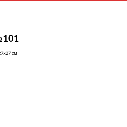
№101
27х27 см