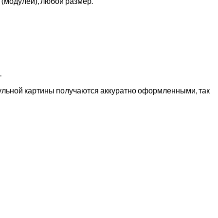
(модулей), любой размер.
.
дульной картины получаются аккуратно оформленными, так