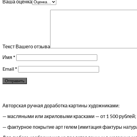
Ваша оценка
Текст Вашего отзыва
Имя
*
Email
*
Авторская ручная доработка картины художниками:
— масляными или акриловыми красками — от 1 500 рублей;
— фактурное покрытие арт гелем (имитация фактуры натура