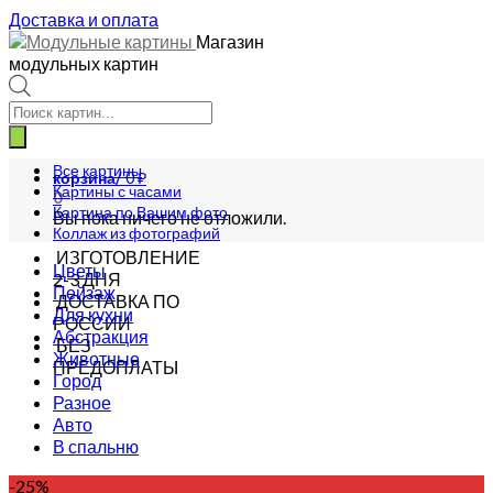
Доставка и оплата
Магазин
модульных картин
Поиск
товаров
Все картины
корзина/
0
₽
Картины с часами
0
Картина по Вашим фото
Вы пока ничего не отложили.
Коллаж из фотографий
ИЗГОТОВЛЕНИЕ
Цветы
2-3 ДНЯ
Пейзаж
ДОСТАВКА ПО
Для кухни
РОССИИ
Абстракция
БЕЗ
Животные
ПРЕДОПЛАТЫ
Город
Разное
Авто
В спальню
-25%