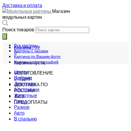
Доставка и оплата
Магазин
модульных картин
Поиск товаров
Все картины
Корзина
/
0
₽
Картины с часами
0
Картина по Вашим фото
Коллаж из фотографий
Корзина пуста.
Цветы
ИЗГОТОВЛЕНИЕ
Пейзаж
2-3 ДНЯ
Для кухни
ДОСТАВКА ПО
Абстракция
РОССИИ
Животные
БЕЗ
Город
ПРЕДОПЛАТЫ
Разное
Авто
В спальню