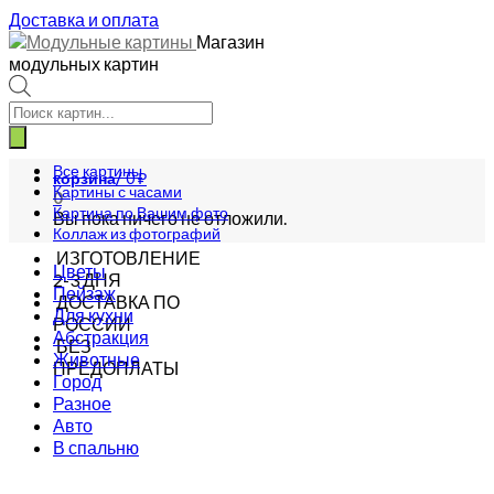
Доставка и оплата
Магазин
модульных картин
Поиск
товаров
Все картины
корзина/
0
₽
Картины с часами
0
Картина по Вашим фото
Вы пока ничего не отложили.
Коллаж из фотографий
ИЗГОТОВЛЕНИЕ
Цветы
2-3 ДНЯ
Пейзаж
ДОСТАВКА ПО
Для кухни
РОССИИ
Абстракция
БЕЗ
Животные
ПРЕДОПЛАТЫ
Город
Разное
Авто
В спальню