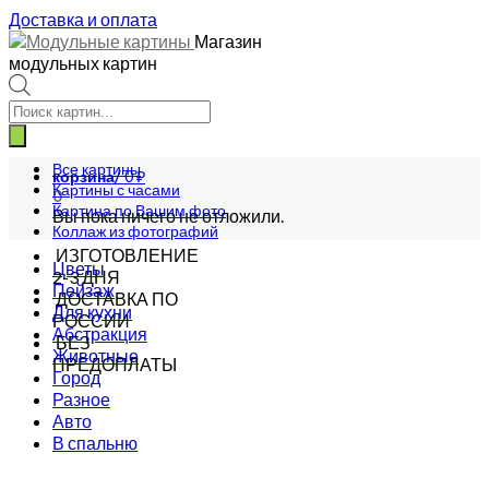
Доставка и оплата
Магазин
модульных картин
Поиск
товаров
Все картины
корзина/
0
₽
Картины с часами
0
Картина по Вашим фото
Вы пока ничего не отложили.
Коллаж из фотографий
ИЗГОТОВЛЕНИЕ
Цветы
2-3 ДНЯ
Пейзаж
ДОСТАВКА ПО
Для кухни
РОССИИ
Абстракция
БЕЗ
Животные
ПРЕДОПЛАТЫ
Город
Разное
Авто
В спальню