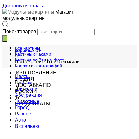
Доставка и оплата
Магазин
модульных картин
Поиск товаров
Все картины
корзина/
0
₽
Картины с часами
0
Картина по Вашим фото
Вы пока ничего не отложили.
Коллаж из фотографий
ИЗГОТОВЛЕНИЕ
Цветы
2-3 ДНЯ
Пейзаж
ДОСТАВКА ПО
Для кухни
РОССИИ
Абстракция
БЕЗ
Животные
ПРЕДОПЛАТЫ
Город
Разное
Авто
В спальню