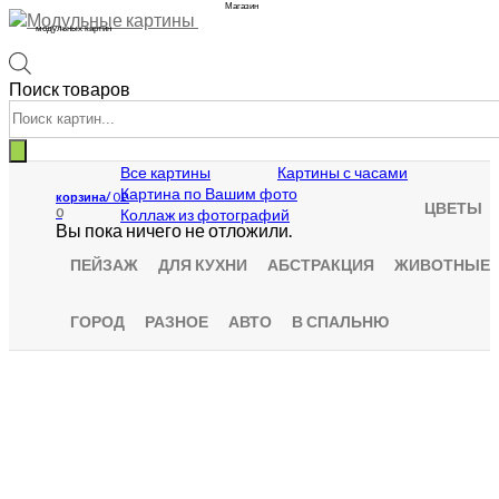
Магазин
модульных картин
Поиск товаров
Все картины
Картины с часами
Картина по Вашим фото
корзина/
0
₽
ЦВЕТЫ
Коллаж из фотографий
0
Вы пока ничего не отложили.
ПЕЙЗАЖ
ДЛЯ КУХНИ
АБСТРАКЦИЯ
ЖИВОТНЫЕ
ГОРОД
РАЗНОЕ
АВТО
В СПАЛЬНЮ