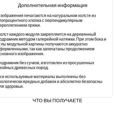
Дополнительная информация
зображения печатаются на натуральном холсте из
топроцентного хлопка с перпендикулярным
ереплетением пряжи.
олст каждого модуля закрепляется на деревянный
одрамник методом галерейной натяжки. При этом бока и
глы модульной картины получаются аккуратно
формленными, так как запечатаны продолжением
сновного изображения.
одрамник без сучков, изготовлен из просушенных
войных древесных пород.
се используемые материалы выполнены без
кологически вредных добавок и абсолютно безопасны
ля здоровья.
ЧТО ВЫ ПОЛУЧАЕТЕ