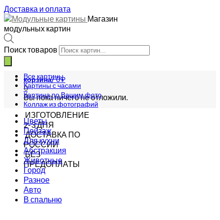
Доставка и оплата
Магазин
модульных картин
Поиск товаров
Все картины
корзина/
0
₽
Картины с часами
0
Картина по Вашим фото
Вы пока ничего не отложили.
Коллаж из фотографий
ИЗГОТОВЛЕНИЕ
Цветы
2-3 ДНЯ
Пейзаж
ДОСТАВКА ПО
Для кухни
РОССИИ
Абстракция
БЕЗ
Животные
ПРЕДОПЛАТЫ
Город
Разное
Авто
В спальню