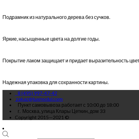
Подрамник из натурального дерева без сучков.
Яркие, насыщенные цвета на долгие годы.
Покрытие лаком защищает и придает выразительность цве
Надежная упаковка для сохранности картины.
8 (495) 997-47-42
zakaz@luxmodul.com
Пункт самовывоза работает с 10:00 до 18:00
г.
Москва, улица Клары Цеткин, дом 33
Copyright 2015—2021 ©