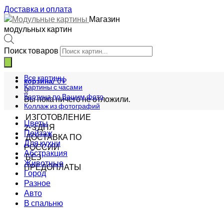
Доставка и оплата
Магазин
модульных картин
Поиск товаров
Все картины
корзина/
0
₽
Картины с часами
0
Картина по Вашим фото
Вы пока ничего не отложили.
Коллаж из фотографий
ИЗГОТОВЛЕНИЕ
Цветы
2-3 ДНЯ
Пейзаж
ДОСТАВКА ПО
Для кухни
РОССИИ
Абстракция
БЕЗ
Животные
ПРЕДОПЛАТЫ
Город
Разное
Авто
В спальню