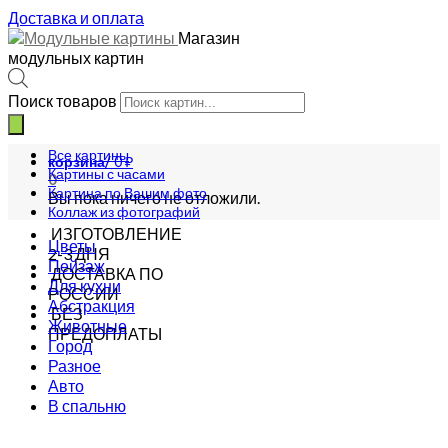
Доставка и оплата
Магазин
модульных картин
Поиск товаров
Все картины
корзина/
0
₽
Картины с часами
0
Картина по Вашим фото
Вы пока ничего не отложили.
Коллаж из фотографий
ИЗГОТОВЛЕНИЕ
Цветы
2-3 ДНЯ
Пейзаж
ДОСТАВКА ПО
Для кухни
РОССИИ
Абстракция
БЕЗ
Животные
ПРЕДОПЛАТЫ
Город
Разное
Авто
В спальню