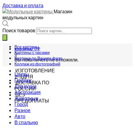
Доставка и оплата
Магазин
модульных картин
Поиск товаров
Все картины
корзина/
0
₽
Картины с часами
0
Картина по Вашим фото
Вы пока ничего не отложили.
Коллаж из фотографий
ИЗГОТОВЛЕНИЕ
Цветы
2-3 ДНЯ
Пейзаж
ДОСТАВКА ПО
Для кухни
РОССИИ
Абстракция
БЕЗ
Животные
ПРЕДОПЛАТЫ
Город
Разное
Авто
В спальню