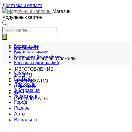
Доставка и оплата
Магазин
модульных картин
Поиск
товаров
Все картины
корзина/
0
₽
Картины с часами
0
Картина по Вашим фото
Вы пока ничего не отложили.
Коллаж из фотографий
ИЗГОТОВЛЕНИЕ
Цветы
2-3 ДНЯ
Пейзаж
ДОСТАВКА ПО
Для кухни
РОССИИ
Абстракция
БЕЗ
Животные
ПРЕДОПЛАТЫ
Город
Разное
Авто
В спальню