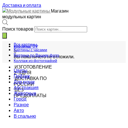
Доставка и оплата
Магазин
модульных картин
Поиск товаров
Все картины
корзина/
0
₽
Картины с часами
0
Картина по Вашим фото
Вы пока ничего не отложили.
Коллаж из фотографий
ИЗГОТОВЛЕНИЕ
Цветы
2-3 ДНЯ
Пейзаж
ДОСТАВКА ПО
Для кухни
РОССИИ
Абстракция
БЕЗ
Животные
ПРЕДОПЛАТЫ
Город
Разное
Авто
В спальню