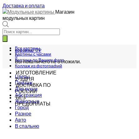
Доставка и оплата
Магазин
модульных картин
Поиск
товаров
Все картины
корзина/
0
₽
Картины с часами
0
Картина по Вашим фото
Вы пока ничего не отложили.
Коллаж из фотографий
ИЗГОТОВЛЕНИЕ
Цветы
2-3 ДНЯ
Пейзаж
ДОСТАВКА ПО
Для кухни
РОССИИ
Абстракция
БЕЗ
Животные
ПРЕДОПЛАТЫ
Город
Разное
Авто
В спальню