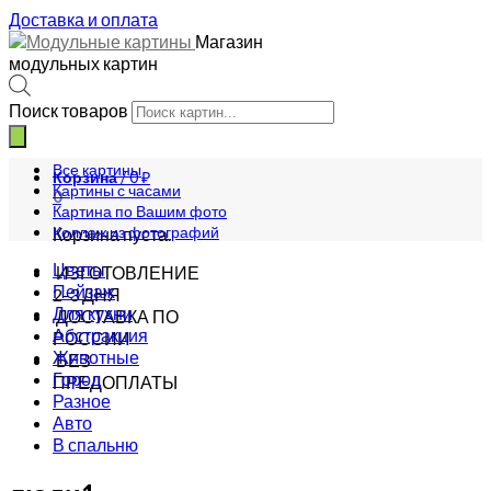
Доставка и оплата
Магазин
модульных картин
Поиск товаров
Все картины
Корзина
/
0
₽
Картины с часами
0
Картина по Вашим фото
Коллаж из фотографий
Корзина пуста.
Цветы
ИЗГОТОВЛЕНИЕ
Пейзаж
2-3 ДНЯ
Для кухни
ДОСТАВКА ПО
Абстракция
РОССИИ
Животные
БЕЗ
Город
ПРЕДОПЛАТЫ
Разное
Авто
В спальню