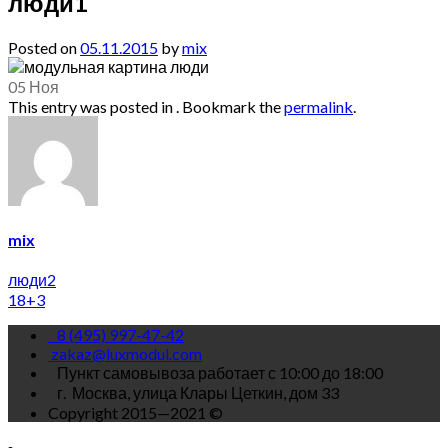
люди1
Posted on
05.11.2015
by
mix
05
Ноя
This entry was posted in . Bookmark the
permalink
.
mix
люди2
18+3
8 (495) 997-47-42
zakaz@luxmodul.com
Пункт самовывоза работает с 10:00 до 18:00
г.
Москва, улица Клары Цеткин, дом 33
Copyright 2015—2021 ©