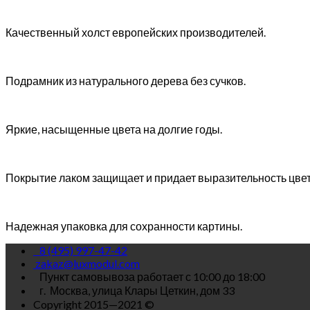
Качественный холст европейских производителей.
Подрамник из натурального дерева без сучков.
Яркие, насыщенные цвета на долгие годы.
Покрытие лаком защищает и придает выразительность цве
Надежная упаковка для сохранности картины.
8 (495) 997-47-42
zakaz@luxmodul.com
Пункт самовывоза работает с 10:00 до 18:00
г.
Москва, улица Клары Цеткин, дом 33
Copyright 2015—2021 ©