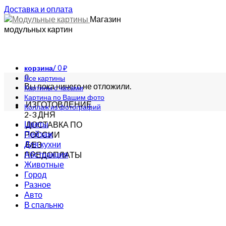
Доставка и оплата
Магазин
модульных картин
корзина/
0
₽
0
Все картины
Вы пока ничего не отложили.
Картины с часами
Картина по Вашим фото
ИЗГОТОВЛЕНИЕ
Коллаж из фотографий
2-3 ДНЯ
Цветы
ДОСТАВКА ПО
Пейзаж
РОССИИ
Для кухни
БЕЗ
Абстракция
ПРЕДОПЛАТЫ
Животные
Город
Разное
Авто
В спальню