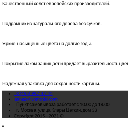
Качественный холст европейских производителей.
Подрамник из натурального дерева без сучков.
Яркие, насыщенные цвета на долгие годы.
Покрытие лаком защищает и придает выразительность цве
Надежная упаковка для сохранности картины.
8 (495) 997-47-42
zakaz@luxmodul.com
Пункт самовывоза работает с 10:00 до 18:00
г.
Москва, улица Клары Цеткин, дом 33
Copyright 2015—2021 ©