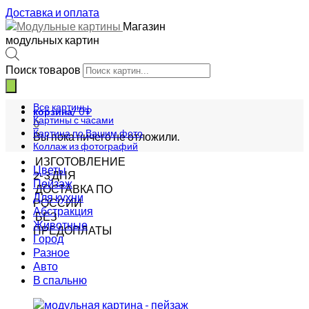
Доставка и оплата
Магазин
модульных картин
Поиск товаров
Все картины
корзина/
0
₽
Картины с часами
0
Картина по Вашим фото
Вы пока ничего не отложили.
Коллаж из фотографий
ИЗГОТОВЛЕНИЕ
Цветы
2-3 ДНЯ
Пейзаж
ДОСТАВКА ПО
Для кухни
РОССИИ
Абстракция
БЕЗ
Животные
ПРЕДОПЛАТЫ
Город
Разное
Авто
В спальню