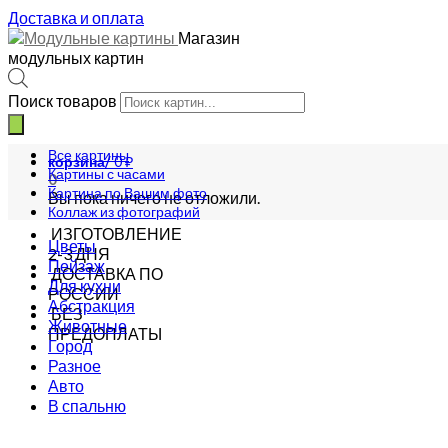
Доставка и оплата
Магазин
модульных картин
Поиск товаров
Все картины
корзина/
0
₽
Картины с часами
0
Картина по Вашим фото
Вы пока ничего не отложили.
Коллаж из фотографий
ИЗГОТОВЛЕНИЕ
Цветы
2-3 ДНЯ
Пейзаж
ДОСТАВКА ПО
Для кухни
РОССИИ
Абстракция
БЕЗ
Животные
ПРЕДОПЛАТЫ
Город
Разное
Авто
В спальню