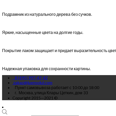
Подрамник из натурального дерева без сучков.
Яркие, насыщенные цвета на долгие годы.
Покрытие лаком защищает и придает выразительность цве
Надежная упаковка для сохранности картины.
8 (495) 997-47-42
zakaz@luxmodul.com
Пункт самовывоза работает с 10:00 до 18:00
г.
Москва, улица Клары Цеткин, дом 33
Copyright 2015—2021 ©