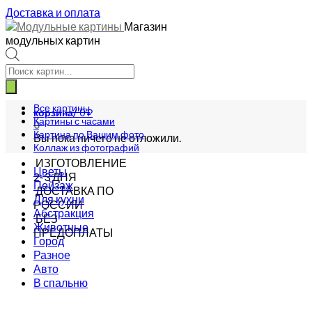
Доставка и оплата
Магазин
модульных картин
Поиск
товаров
Все картины
корзина/
0
₽
Картины с часами
0
Картина по Вашим фото
Вы пока ничего не отложили.
Коллаж из фотографий
ИЗГОТОВЛЕНИЕ
Цветы
2-3 ДНЯ
Пейзаж
ДОСТАВКА ПО
Для кухни
РОССИИ
Абстракция
БЕЗ
Животные
ПРЕДОПЛАТЫ
Город
Разное
Авто
В спальню