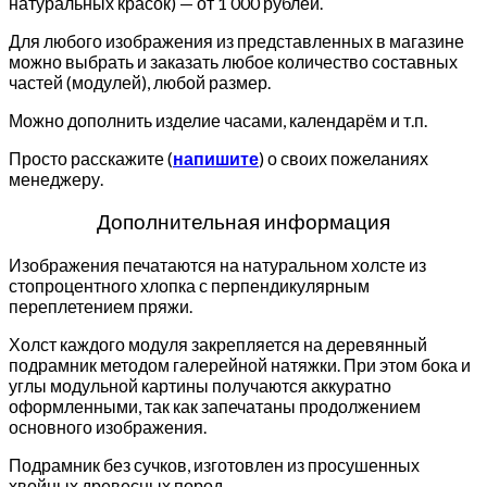
натуральных красок) — от 1 000 рублей.
Для любого изображения из представленных в магазине
можно выбрать и заказать любое количество составных
частей (модулей), любой размер.
Можно дополнить изделие часами, календарём и т.п.
Просто расскажите (
напишите
) о своих пожеланиях
менеджеру.
Дополнительная информация
Изображения печатаются на натуральном холсте из
стопроцентного хлопка с перпендикулярным
переплетением пряжи.
Холст каждого модуля закрепляется на деревянный
подрамник методом галерейной натяжки. При этом бока и
углы модульной картины получаются аккуратно
оформленными, так как запечатаны продолжением
основного изображения.
Подрамник без сучков, изготовлен из просушенных
хвойных древесных пород.