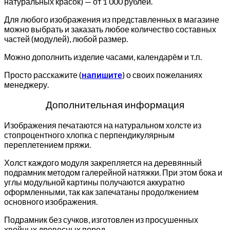
натуральных красок) — от 1 000 рублей.
Для любого изображения из представленных в магазине
можно выбрать и заказать любое количество составных
частей (модулей), любой размер.
Можно дополнить изделие часами, календарём и т.п.
Просто расскажите (
напишите
) о своих пожеланиях
менеджеру.
Дополнительная информация
Изображения печатаются на натуральном холсте из
стопроцентного хлопка с перпендикулярным
переплетением пряжи.
Холст каждого модуля закрепляется на деревянный
подрамник методом галерейной натяжки. При этом бока и
углы модульной картины получаются аккуратно
оформленными, так как запечатаны продолжением
основного изображения.
Подрамник без сучков, изготовлен из просушенных
хвойных древесных пород.