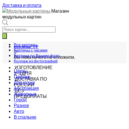
Доставка и оплата
Магазин
модульных картин
Поиск
товаров
Все картины
корзина/
0
₽
Картины с часами
0
Картина по Вашим фото
Вы пока ничего не отложили.
Коллаж из фотографий
ИЗГОТОВЛЕНИЕ
Цветы
2-3 ДНЯ
Пейзаж
ДОСТАВКА ПО
Для кухни
РОССИИ
Абстракция
БЕЗ
Животные
ПРЕДОПЛАТЫ
Город
Разное
Авто
В спальню