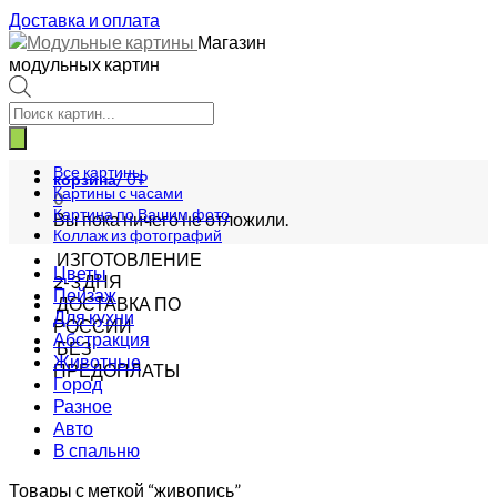
Доставка и оплата
Магазин
модульных картин
Поиск
товаров
Все картины
корзина/
0
₽
Картины с часами
0
Картина по Вашим фото
Вы пока ничего не отложили.
Коллаж из фотографий
ИЗГОТОВЛЕНИЕ
Цветы
2-3 ДНЯ
Пейзаж
ДОСТАВКА ПО
Для кухни
РОССИИ
Абстракция
БЕЗ
Животные
ПРЕДОПЛАТЫ
Город
Разное
Авто
В спальню
Товары с меткой “живопись”