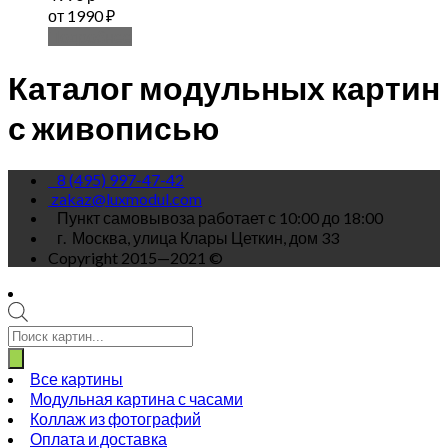
от 1990 ₽
Подробнее
Каталог модульных картин
с живописью
8 (495) 997-47-42
zakaz@luxmodul.com
Пункт самовывоза работает с 10:00 до 18:00
г.
Москва, улица Клары Цеткин, дом 33
Copyright 2015—2021 ©
Поиск
товаров
Все картины
Модульная картина с часами
Коллаж из фотографий
Оплата и доставка