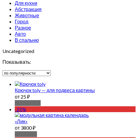
Для кухни
Абстракция
Животные
Город
Разное
Авто
В спальню
Uncategorized
Показывать:
Крючок toly — для подвеса картины
от 25 ₽
Подробнее
-25%
«Лик»
от 3800 ₽
В корзину