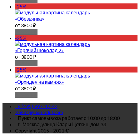
В корзину
-25%
«Обезьянка»
от 3800 ₽
В корзину
-25%
«Горячий шоколад 2»
от 3800 ₽
В корзину
-25%
«Орхидея на камнях»
от 3800 ₽
В корзину
8 (495) 997-47-42
zakaz@luxmodul.com
Пункт самовывоза работает с 10:00 до 18:00
г.
Москва, улица Клары Цеткин, дом 33
Copyright 2015—2021 ©