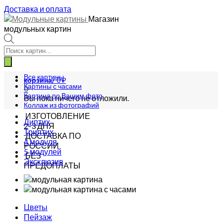
Доставка и оплата
Магазин
модульных картин
Поиск
товаров
Все картины
корзина/
0
₽
Картины с часами
0
Картина по Вашим фото
Вы пока ничего не отложили.
Коллаж из фотографий
ИЗГОТОВЛЕНИЕ
Диптих
2-3 ДНЯ
Триптих
ДОСТАВКА ПО
4 модуля
РОССИИ
5 модулей
БЕЗ
Эксклюзив
ПРЕДОПЛАТЫ
Цветы
Пейзаж