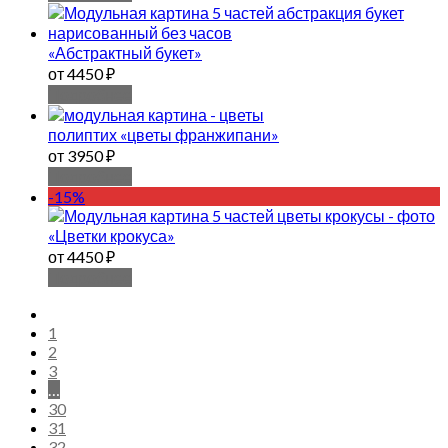
«Абстрактный букет»
от 4450 ₽
Подробнее
полиптих «цветы франжипани»
от 3950 ₽
Подробнее
-15%
«Цветки крокуса»
от 4450 ₽
Подробнее
1
2
3
…
30
31
32